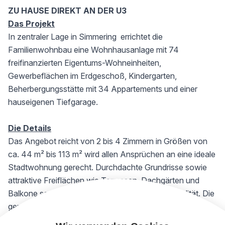
ZU HAUSE DIREKT AN DER U3
Das Projekt
In zentraler Lage in Simmering errichtet die
Familienwohnbau eine Wohnhausanlage mit 74
freifinanzierten Eigentums-Wohneinheiten,
Gewerbeflächen im Erdgeschoß, Kindergarten,
Beherbergungsstätte mit 34 Appartements und einer
hauseigenen Tiefgarage.
Die Details
Das Angebot reicht von 2 bis 4 Zimmern in Größen von
ca. 44 m² bis 113 m² wird allen Ansprüchen an eine ideale
Stadtwohnung gerecht. Durchdachte Grundrisse sowie
attraktive Freiflächen wie Terrassen, Dachgärten und
Balkone sorgen für ein hohes Maß an Lebensqualität. Die
geplante Fassadenbegrünung verleiht dem Gebäude
zudem eine besonders ansprechende und zeitgemäße