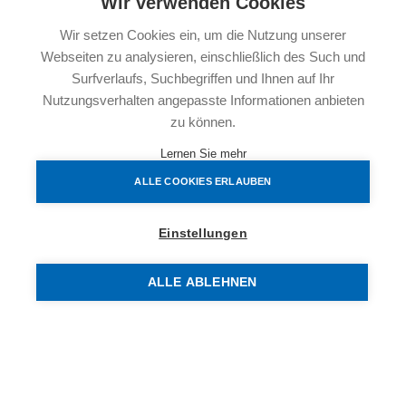
Wir verwenden Cookies
Optik. Besonders attraktiv sind die 4 Townhouses
Wir setzen Cookies ein, um die Nutzung unserer
(Reihenhäuser) entlang der Kobelgasse.
Webseiten zu analysieren, einschließlich des Such und
Raumaufteilung Top 64:
Surfverlaufs, Suchbegriffen und Ihnen auf Ihr
Vorraum
Nutzungsverhalten angepasste Informationen anbieten
Wohnküche
zu können.
1.Zimmer
2.Zimmer
Lernen Sie mehr
Badezimmer mit Badewanne
ALLE COOKIES ERLAUBEN
Separater Toilettenraum
Abstellraum
Einstellungen
Freifläche/Balkon
ALLE ABLEHNEN
Die Wohnungen werden schlüsselfertig hergestellt, sind
geschmackvoll ausgestattet, verfügen über ein
Kellerabteil und sind mit dem Lift barrierefrei zu erreichen.
Bei der Errichtung dieses Niedrigenergiehauses wurde
natürlich auf die Verwendung hochwertiger Materialien