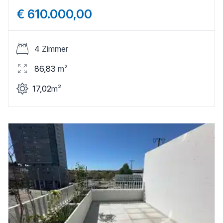
€ 610.000,00
4
Zimmer
86,83
m²
17,02
m²