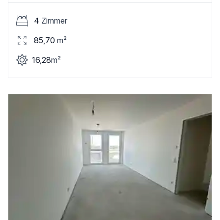
4
Zimmer
85,70
m²
16,28
m²