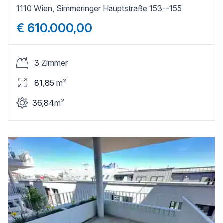
1110 Wien, Simmeringer Hauptstraße 153--155
€ 610.000,00
3
Zimmer
81,85
m²
36,84
m²