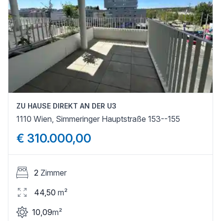
ZU HAUSE DIREKT AN DER U3
1110 Wien, Simmeringer Hauptstraße 153--155
€ 310.000,00
2
Zimmer
44,50
m²
10,09
m²