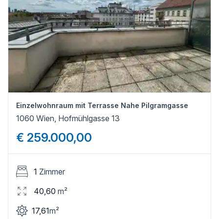
Einzelwohnraum mit Terrasse Nahe Pilgramgasse
1060 Wien, Hofmühlgasse 13
€ 259.000,00
1
Zimmer
40,60
m²
17,61
m²