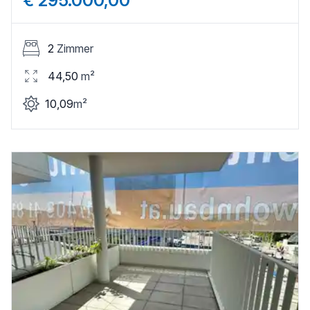
€ 295.000,00
2
Zimmer
44,50
m²
10,09
m²