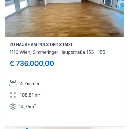
ZU HAUSE AM PULS DER STADT
1110 Wien, Simmeringer Hauptstraße 153--155
€ 736.000,00
4
Zimmer
108,81
m²
14,75
m²