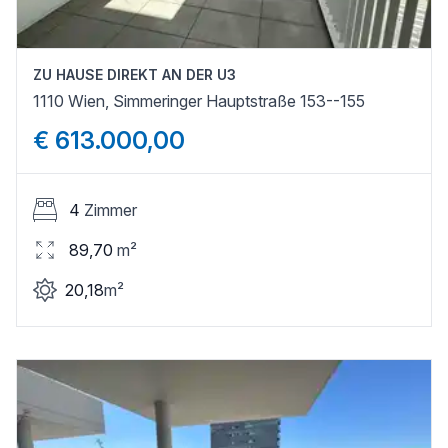
ZU HAUSE DIREKT AN DER U3
1110 Wien, Simmeringer Hauptstraße 153--155
€ 613.000,00
4
Zimmer
89,70
m²
20,18
m²