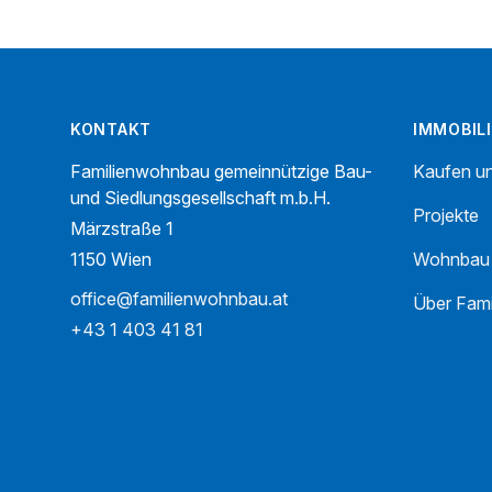
Footer
KONTAKT
IMMOBIL
Familienwohnbau gemeinnützige Bau-
Kaufen u
und Siedlungsgesellschaft m.b.H.
Projekte
Märzstraße 1
1150 Wien
Wohnbau
office@familienwohnbau.at
Über Fam
+43 1 403 41 81