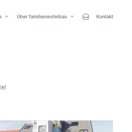
s
Über familienwohnbau
Kontakt
te!