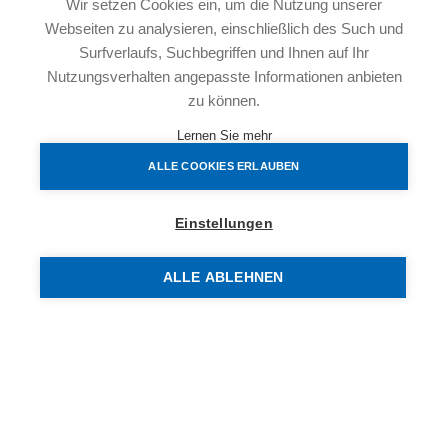
Wir setzen Cookies ein, um die Nutzung unserer
1.Zimmer
Webseiten zu analysieren, einschließlich des Such und
2.Zimmer
Surfverlaufs, Suchbegriffen und Ihnen auf Ihr
3.Zimmer
Nutzungsverhalten angepasste Informationen anbieten
Badezimmer mit Badewanne
zu können.
2.Badezimmer mit Dusche und Toilette
Lernen Sie mehr
Separater Toilettenraum
ALLE COOKIES ERLAUBEN
Abstellraum
Freifläche/Balkon
Einstellungen
ALLE ABLEHNEN
Die Wohnungen werden schlüsselfertig hergestellt, sind
geschmackvoll ausgestattet, verfügen über ein
Kellerabteil und sind mit dem Lift barrierefrei zu erreichen.
Bei der Errichtung dieses Niedrigenergiehauses wurde
natürlich auf die Verwendung hochwertiger Materialien
geachtet.
PKW-Abstellplätze kosten je nach Lage und Größe