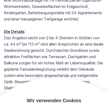
eine Wohnhausanlage mit 74 freifinanzierten Eigentums-
Wohneinheiten, Gewerbeflächen im Erdgeschoß,
Kindergarten, Beherbergungsstätte mit 34 Appartements
und einer hauseigenen Tiefgarage errichtet.
Die Details
Das Angebot reicht von 2 bis 4 Zimmern in Größen von
ca. 44 m² bis 113 m² wird allen Ansprüchen an eine ideale
Stadtwohnung gerecht. Durchdachte Grundrisse sowie
attraktive Freiflächen wie Terrassen, Dachgärten und
Balkone sorgen für ein hohes Maß an Lebensqualität. Die
geplante Fassadenbegrünung verleiht dem Gebäude
zudem eine besonders ansprechende und zeitgemäße
Optik. Besonders attraktiv sind die 4 Townhouses
(Reihenhäuser) entlang der Kobelgasse.
Raumaufteilung Top 22:
Wir verwenden Cookies
Vorraum
Wohnküche