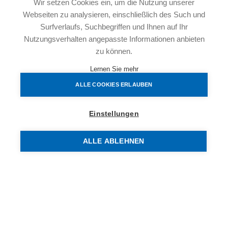
Wir setzen Cookies ein, um die Nutzung unserer
1.Zimmer
Webseiten zu analysieren, einschließlich des Such und
2.Zimmer
Surfverlaufs, Suchbegriffen und Ihnen auf Ihr
3.Zimmer
Nutzungsverhalten angepasste Informationen anbieten
Badezimmer mit Badewanne
zu können.
2.Badezimmer mit Dusche und Toilette
Lernen Sie mehr
Separater Toilettenraum
ALLE COOKIES ERLAUBEN
Abstellraum
Freifläche/Balkon
Einstellungen
ALLE ABLEHNEN
Die Wohnungen werden schlüsselfertig hergestellt, sind
geschmackvoll ausgestattet, verfügen über ein
Kellerabteil und sind mit dem Lift barrierefrei zu erreichen.
Bei der Errichtung dieses Niedrigenergiehauses wurde
natürlich auf die Verwendung hochwertiger Materialien
geachtet.
PKW-Abstellplätze kosten je nach Lage und Größe