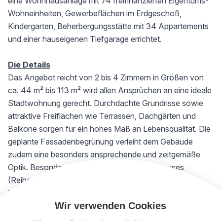
eine Wohnhausanlage mit 74 freifinanzierten Eigentums-
Wohneinheiten, Gewerbeflächen im Erdgeschoß,
Kindergarten, Beherbergungsstätte mit 34 Appartements
und einer hauseigenen Tiefgarage errichtet.
Die Details
Das Angebot reicht von 2 bis 4 Zimmern in Größen von
ca. 44 m² bis 113 m² wird allen Ansprüchen an eine ideale
Stadtwohnung gerecht. Durchdachte Grundrisse sowie
attraktive Freiflächen wie Terrassen, Dachgärten und
Balkone sorgen für ein hohes Maß an Lebensqualität. Die
geplante Fassadenbegrünung verleiht dem Gebäude
zudem eine besonders ansprechende und zeitgemäße
Optik. Besonders attraktiv sind die 4 Townhouses
(Reihenhäuser) entlang der Kobelgasse.
Raumaufteilung Top 49:
Wir verwenden Cookies
Vorraum
Wohnküche