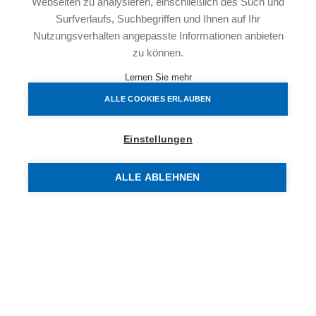
1.Zimmer
Webseiten zu analysieren, einschließlich des Such und
2.Zimmer
Surfverlaufs, Suchbegriffen und Ihnen auf Ihr
Nutzungsverhalten angepasste Informationen anbieten
3.Zimmer
zu können.
1.Badezimmer mit Badewanne
2.Badezimmer mit Dusche
Lernen Sie mehr
Separater Toilettenraum
ALLE COOKIES ERLAUBEN
Großer Abstellraum
Freifläche/Balkon
Einstellungen
Die Wohnungen werden schlüsselfertig hergestellt, sind
ALLE ABLEHNEN
geschmackvoll ausgestattet, verfügen über ein
Kellerabteil und sind mit dem Lift barrierefrei zu erreichen.
Bei der Errichtung dieses Niedrigenergiehauses wurde
natürlich auf die Verwendung hochwertiger Materialien
geachtet.
PKW-Abstellplätze kosten je nach Lage und Größe
zwischen € 23.000,- und € 46.800,-.
Die Niedrigenergiebauweise sorgt für leistbare