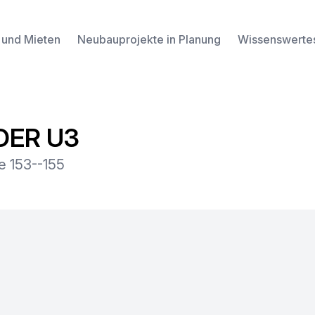
 und Mieten
Neubauprojekte in Planung
Wissenswerte
DER U3
e 153--155