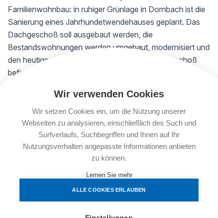
Familienwohnbau: in ruhiger Grünlage in Dornbach ist die
Sanierung eines Jahrhundetwendehauses geplant. Das
Dachgeschoß soll ausgebaut werden, die
Bestandswohnungen werden umgebaut, modernisiert und
den heutigen Bedürfnissen angepasst. Im Erdgeschoß
befindet sich eine große Lokalfläche für Gastronomie.
Wir verwenden Cookies
Die Details
13
sanierte
Bestands-Wohnungen in Größen von 30 m²
Wir setzen Cookies ein, um die Nutzung unserer
bis 94 m² mit 1 bis 3 Zimmern, teilweise mit lauschigem
Webseiten zu analysieren, einschließlich des Such und
Surfverlaufs, Suchbegriffen und Ihnen auf Ihr
Balkon in den Innenhof werden dem heutigen Standard
Nutzungsverhalten angepasste Informationen anbieten
entsprechend hergestellt; außerdem entstehen durch den
zu können.
Ausbau des Dachgeschoßes weitere 6 neue Wohnungen
mit 3 oder 4 Zimmern von 74 m² bis 140 m² wovon 3
Lernen Sie mehr
Maisonett-Wohnungen errichtet werden.
ALLE COOKIES ERLAUBEN
Das Gebäude wird thermisch saniert, ein alternatives
Heizsystem wird installiert und ein Lift wird eingebaut.
Einstellungen