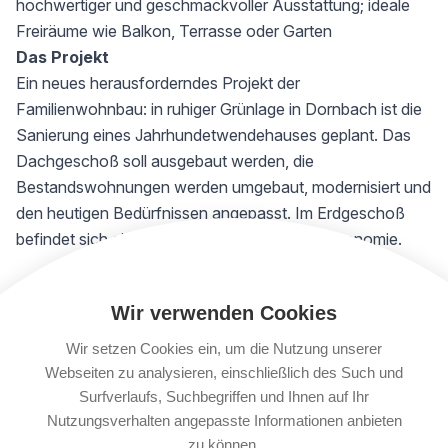
hochwertiger und geschmackvoller Ausstattung; ideale
Freiräume wie Balkon, Terrasse oder Garten
Das Projekt
Ein neues herausforderndes Projekt der
Familienwohnbau: in ruhiger Grünlage in Dornbach ist die
Sanierung eines Jahrhundetwendehauses geplant. Das
Dachgeschoß soll ausgebaut werden, die
Bestandswohnungen werden umgebaut, modernisiert und
den heutigen Bedürfnissen angepasst. Im Erdgeschoß
befindet sich eine große Lokalfläche für Gastronomie.
Die Details
Wir verwenden Cookies
13
sanierte
Bestands-Wohnungen in Größen von 30 m²
bis 94 m² mit 1 bis 3 Zimmern, teilweise mit lauschigem
Wir setzen Cookies ein, um die Nutzung unserer
Balkon in den Innenhof werden dem heutigen Standard
Webseiten zu analysieren, einschließlich des Such und
entsprechend hergestellt; außerdem entstehen durch den
Surfverlaufs, Suchbegriffen und Ihnen auf Ihr
Ausbau des Dachgeschoßes weitere 6 neue Wohnungen
Nutzungsverhalten angepasste Informationen anbieten
zu können.
mit 3 oder 4 Zimmern von 74 m² bis 140 m² wovon 3