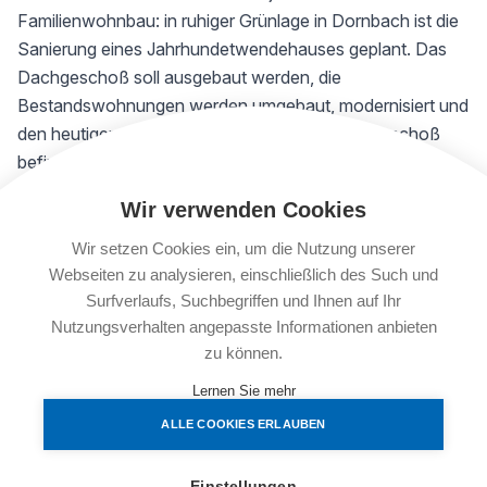
Familienwohnbau: in ruhiger Grünlage in Dornbach ist die
Sanierung eines Jahrhundetwendehauses geplant. Das
Dachgeschoß soll ausgebaut werden, die
Bestandswohnungen werden umgebaut, modernisiert und
den heutigen Bedürfnissen angepasst. Im Erdgeschoß
befindet sich eine große Lokalfläche für Gastronomie.
Wir verwenden Cookies
Die Details
13
sanierte
Bestands-Wohnungen in Größen von 30 m²
Wir setzen Cookies ein, um die Nutzung unserer
bis 94 m² mit 1 bis 3 Zimmern, teilweise mit lauschigem
Webseiten zu analysieren, einschließlich des Such und
Surfverlaufs, Suchbegriffen und Ihnen auf Ihr
Balkon in den Innenhof werden dem heutigen Standard
Nutzungsverhalten angepasste Informationen anbieten
entsprechend hergestellt; außerdem entstehen durch den
zu können.
Ausbau des Dachgeschoßes weitere 6 neue Wohnungen
mit 3 oder 4 Zimmern von 74 m² bis 140 m² wovon 3
Lernen Sie mehr
Maisonett-Wohnungen errichtet werden.
ALLE COOKIES ERLAUBEN
Das Gebäude wird thermisch saniert, ein alternatives
Heizsystem wird installiert und ein Lift wird eingebaut.
Einstellungen