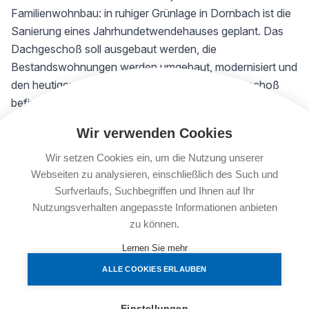
Familienwohnbau: in ruhiger Grünlage in Dornbach ist die
Sanierung eines Jahrhundetwendehauses geplant. Das
Dachgeschoß soll ausgebaut werden, die
Bestandswohnungen werden umgebaut, modernisiert und
den heutigen Bedürfnissen angepasst. Im Erdgeschoß
befindet sich eine große Lokalfläche für Gastronomie.
Wir verwenden Cookies
Die Details
13
sanierte
Bestands-Wohnungen in Größen von 30 m²
Wir setzen Cookies ein, um die Nutzung unserer
bis 94 m² mit 1 bis 3 Zimmern, teilweise mit lauschigem
Webseiten zu analysieren, einschließlich des Such und
Surfverlaufs, Suchbegriffen und Ihnen auf Ihr
Balkon in den Innenhof werden dem heutigen Standard
Nutzungsverhalten angepasste Informationen anbieten
entsprechend hergestellt; außerdem entstehen durch den
zu können.
Ausbau des Dachgeschoßes weitere 6 neue Wohnungen
mit 3 oder 4 Zimmern von 74 m² bis 140 m² wovon 3
Lernen Sie mehr
Maisonett-Wohnungen errichtet werden.
ALLE COOKIES ERLAUBEN
Das Gebäude wird thermisch saniert, ein alternatives
Heizsystem wird installiert und ein Lift wird eingebaut.
Einstellungen