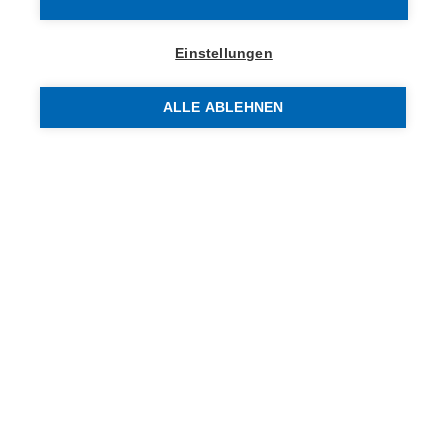
Objektnummer:
3070/13643
Einstellungen
Objekttyp:
ALLE ABLEHNEN
Einzelhandel
Nutzfläche:
14,69 m²
Toilette:
1
Top-Nummer:
R3
Stockwerk:
Erdgeschoss
Baujahr:
2020