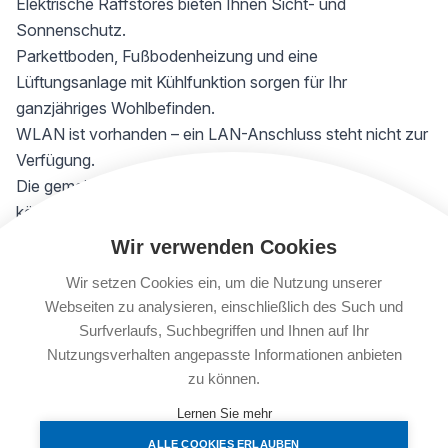
Elektrische Raffstores bieten Ihnen Sicht- und
Sonnenschutz.
Parkettboden, Fußbodenheizung und eine
Lüftungsanlage mit Kühlfunktion sorgen für Ihr
ganzjähriges Wohlbefinden.
WLAN ist vorhanden – ein LAN-Anschluss steht nicht zur
Verfügung.
Die gemeinschaftlichen WC- und Allgemeinflächen
können selbstverständlich mitbenutzt werden.
Musikalische Aktivitäten in Nachbarräumen können
Wir verwenden Cookies
gelegentlich akustisch wahrnehmbar sein.
Wir setzen Cookies ein, um die Nutzung unserer
Bei Interesse kontaktieren Sie bitte die
Webseiten zu analysieren, einschließlich des Such und
Klaviergalerie:
Surfverlaufs, Suchbegriffen und Ihnen auf Ihr
admin@klaviergalerie.at
Nutzungsverhalten angepasste Informationen anbieten
Telefon: +43 1 524 15 68
zu können.
Lernen Sie mehr
FAKTEN
ALLE COOKIES ERLAUBEN