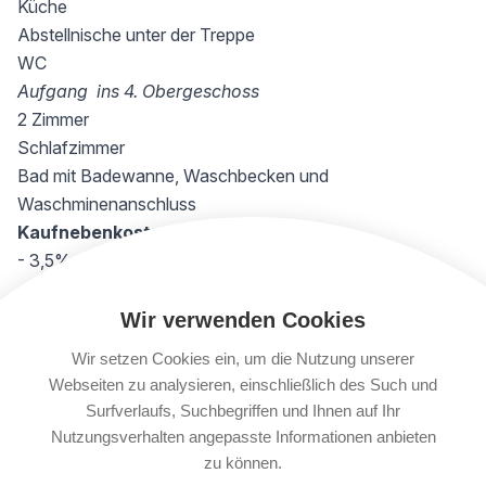
Küche
Abstellnische unter der Treppe
WC
Aufgang ins 4. Obergeschoss
2 Zimmer
Schlafzimmer
Bad mit Badewanne, Waschbecken und
Waschminenanschluss
Kaufnebenkosten
- 3,5% Grunderwerbsteuer
- 1,1% Grundbucheintragung
- 2% pauschal Vertragserrichtung
Wir verwenden Cookies
- € 720,-- pauschal für die Abfuhr der Grunderwerbsteuer
Wir setzen Cookies ein, um die Nutzung unserer
und die Selbstberechnung an das Finanzamt sowie die
Webseiten zu analysieren, einschließlich des Such und
Unterschriften der Verkäuferin am Kaufvertrag
Surfverlaufs, Suchbegriffen und Ihnen auf Ihr
- sowie div. Barauslagen
Nutzungsverhalten angepasste Informationen anbieten
Das Projekt
zu können.
Die Wohnhausanlage mit 89 Wohnungen wurde in den