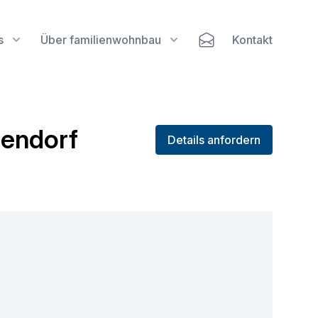
s
Über familienwohnbau
Kontakt
zendorf
Details anfordern