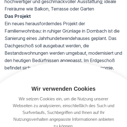
hochwertiger und geschmackvoller Ausstattung; ideale
Freiräume wie Balkon, Terrasse oder Garten
Das Projekt
Ein neues herausforderndes Projekt der
Familienwohnbau: in ruhiger Grünlage in Dornbach ist die
Sanierung eines Jahrhundetwendehauses geplant. Das
Dachgeschoß soll ausgebaut werden, die
Bestandswohnungen werden umgebaut, modernisiert und
den heutigen Bedürfnissen angepasst. Im Erdgeschoß
befindet sich eine große Lokalfläche für Gastronomie.
Die Details
Wir verwenden Cookies
13
sanierte
Bestands-Wohnungen in Größen von 30 m²
bis 94 m² mit 1 bis 3 Zimmern, teilweise mit lauschigem
Wir setzen Cookies ein, um die Nutzung unserer
Balkon in den Innenhof werden dem heutigen Standard
Webseiten zu analysieren, einschließlich des Such und
entsprechend hergestellt; außerdem entstehen durch den
Surfverlaufs, Suchbegriffen und Ihnen auf Ihr
Ausbau des Dachgeschoßes weitere 6 neue Wohnungen
Nutzungsverhalten angepasste Informationen anbieten
zu können.
mit 3 oder 4 Zimmern von 74 m² bis 140 m² wovon 3