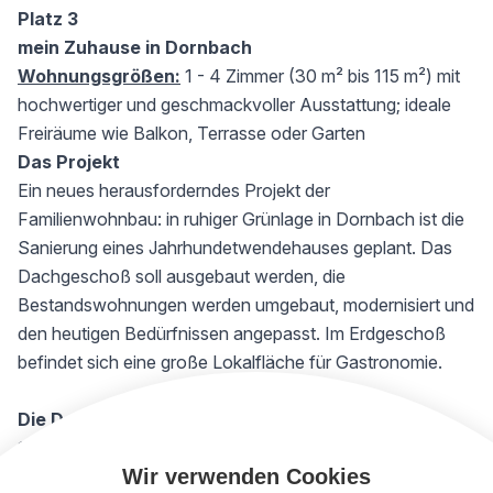
Platz 3
mein Zuhause in Dornbach
Wohnungsgrößen:
1 - 4 Zimmer (30 m² bis 115 m²) mit
hochwertiger und geschmackvoller Ausstattung; ideale
Freiräume wie Balkon, Terrasse oder Garten
Das Projekt
Ein neues herausforderndes Projekt der
Familienwohnbau: in ruhiger Grünlage in Dornbach ist die
Sanierung eines Jahrhundetwendehauses geplant. Das
Dachgeschoß soll ausgebaut werden, die
Bestandswohnungen werden umgebaut, modernisiert und
den heutigen Bedürfnissen angepasst. Im Erdgeschoß
befindet sich eine große Lokalfläche für Gastronomie.
Die Details
13
sanierte
Bestands-Wohnungen in Größen von 30 m²
Wir verwenden Cookies
bis 94 m² mit 1 bis 3 Zimmern, teilweise mit lauschigem