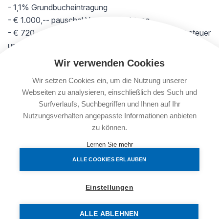
- 1,1% Grundbucheintragung
- € 1.000,-- pauschal Vertragserrichtung
- € 720,-- pauschal für die Abfuhr der Grunderwerbsteuer
und die Selbstberechnung an das Finanzamt sowie die
Unterschriften der Verkäuferin am Kaufvertrag
Wir verwenden Cookies
- sowie div. Barauslagen
Wir setzen Cookies ein, um die Nutzung unserer
Webseiten zu analysieren, einschließlich des Such und
(Miete € 120,- / Monat möglich)
Surfverlaufs, Suchbegriffen und Ihnen auf Ihr
Nutzungsverhalten angepasste Informationen anbieten
FAKTEN
zu können.
Lernen Sie mehr
Objektnummer:
ALLE COOKIES ERLAUBEN
3070/12626
Objekttyp:
Einstellungen
Parken
Nutzfläche:
ALLE ABLEHNEN