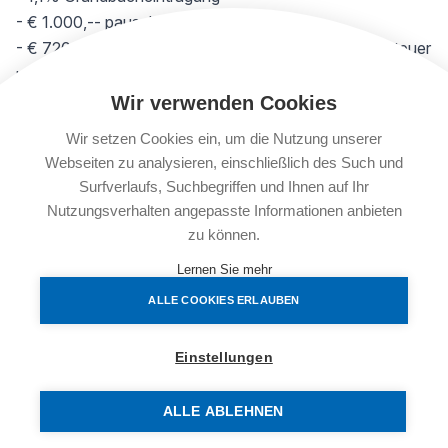
- € 1.000,-- pauschal Vertragserrichtung
- € 720,-- pauschal für die Abfuhr der Grunderwerbsteuer
und die Selbstberechnung an das Finanzamt sowie die
Unterschriften der Verkäuferin am Kaufvertrag
Wir verwenden Cookies
- sowie div. Barauslagen
Wir setzen Cookies ein, um die Nutzung unserer
Webseiten zu analysieren, einschließlich des Such und
Surfverlaufs, Suchbegriffen und Ihnen auf Ihr
Nutzungsverhalten angepasste Informationen anbieten
FAKTEN
zu können.
Objektnummer:
Lernen Sie mehr
3070/12509
ALLE COOKIES ERLAUBEN
Objekttyp:
Parken
Einstellungen
Nutzfläche:
12,5 m²
ALLE ABLEHNEN