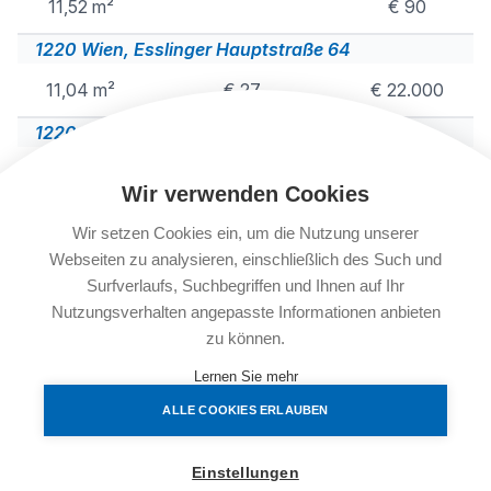
11,52 m²
€ 90
1220 Wien, Esslinger Hauptstraße 64
11,04 m²
€ 27
€ 22.000
1220 Wien, Langobardenstraße 26
12,50 m²
€ 21
€ 22.000
Wir verwenden Cookies
1220 Wien, Pogrelzstraße 55
Wir setzen Cookies ein, um die Nutzung unserer
11,04 m²
€ 101
Webseiten zu analysieren, einschließlich des Such und
Surfverlaufs, Suchbegriffen und Ihnen auf Ihr
1230 Wien, Anton-Freunschlag-Gasse 4
Nutzungsverhalten angepasste Informationen anbieten
12,00 m²
zu können.
€ 74
Lernen Sie mehr
1230 Wien, Dr. Neumann Gasse 6
ALLE COOKIES ERLAUBEN
12,50 m²
€ 25
€ 25.000
1230 Wien, Marisa Mell Gasse 3
Einstellungen