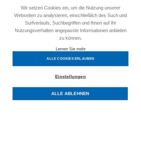
- 2% pauschal Vertragserrichtung
Wir setzen Cookies ein, um die Nutzung unserer
- € 720,-- pauschal für die Abfuhr der Grunderwerbsteuer
Webseiten zu analysieren, einschließlich des Such und
und die Selbstberechnung an das Finanzamt sowie die
Surfverlaufs, Suchbegriffen und Ihnen auf Ihr
Unterschriften der Verkäuferin am Kaufvertrag
Nutzungsverhalten angepasste Informationen anbieten
- sowie div. Barauslagen
zu können.
Lernen Sie mehr
Das Projekt
ALLE COOKIES ERLAUBEN
Die Wohnhausanlage mit 89 Wohnungen wurde in den
Jahren 2006/2007 errichtet. Aufgrund eines Rücktritts
steht derzeit eine 2- Zimmer-Wohnung zum Kauf zur
Einstellungen
Verfügung.
In dieser modernen Anlage stehen Ihnen ein Fitnessraum,
ALLE ABLEHNEN
Kinderspielraum, Waschküche und Fahrradräume zur
Verfügung.
Wohnen im Passivhaus - Vorteile