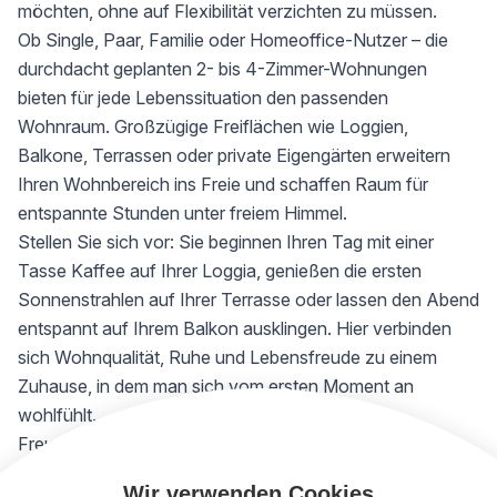
möchten, ohne auf Flexibilität verzichten zu müssen.
Ob Single, Paar, Familie oder Homeoffice-Nutzer – die
durchdacht geplanten 2- bis 4-Zimmer-Wohnungen
bieten für jede Lebenssituation den passenden
Wohnraum. Großzügige Freiflächen wie Loggien,
Balkone, Terrassen oder private Eigengärten erweitern
Ihren Wohnbereich ins Freie und schaffen Raum für
entspannte Stunden unter freiem Himmel.
Stellen Sie sich vor: Sie beginnen Ihren Tag mit einer
Tasse Kaffee auf Ihrer Loggia, genießen die ersten
Sonnenstrahlen auf Ihrer Terrasse oder lassen den Abend
entspannt auf Ihrem Balkon ausklingen. Hier verbinden
sich Wohnqualität, Ruhe und Lebensfreude zu einem
Zuhause, in dem man sich vom ersten Moment an
wohlfühlt.
Freuen Sie sich auf eine hochwertige Ausstattung mit
edlen Parkettböden, erstklassigen Materialien und
Wir verwenden Cookies