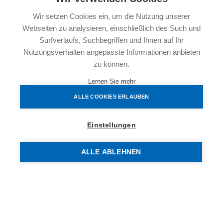
intelligent geplanten Grundrissen, die modernes Wohnen
besonders angenehm machen.
Wir setzen Cookies ein, um die Nutzung unserer
Ein Zuhause zum Ankommen, Wohlfühlen und
Webseiten zu analysieren, einschließlich des Such und
Genießen.
Surfverlaufs, Suchbegriffen und Ihnen auf Ihr
Nutzungsverhalten angepasste Informationen anbieten
Nachhaltig wohnen und dauerhaft Kosten sparen
zu können.
Genießen Sie ein angenehmes Raumklima zu jeder
Jahreszeit und profitieren Sie von moderaten Energie-
Lernen Sie mehr
und Betriebskosten.
ALLE COOKIES ERLAUBEN
Die moderne Niedrigenergiebauweise kombiniert
innovative Technik mit nachhaltiger Energiegewinnung:
Einstellungen
✓ Deckenheizung und Deckenkühlung für höchsten
Wohnkomfort
ALLE ABLEHNEN
✓ Umweltfreundliche Wärmepumpenanlage mit
Geothermie (Tiefenbohrungen)
✓ Sonnenkollektoren zur nachhaltigen Energiegewinnung
✓ Energieeffiziente Gebäudetechnik für niedrige Heiz-
und Warmwasserkosten
Hier wohnen Sie nicht nur komfortabel, sondern auch